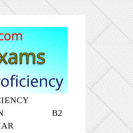
CIENCY
‎ ‎ ‎ ‎ ‎ ‎ ‎ ‎ ‎ ‎
N
‎ ‎ ‎ ‎ ‎ ‎ ‎ ‎ ‎ ‎ ‎ ‎ ‎ ‎ ‎ ‎ ‎ ‎ B2
MAR