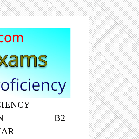
CIENCY
‎ ‎ ‎ ‎ ‎ ‎ ‎ ‎ ‎ ‎
N
‎ ‎ ‎ ‎ ‎ ‎ ‎ ‎ ‎ ‎ ‎ ‎ ‎ ‎ ‎ ‎ ‎ ‎ B2
MAR